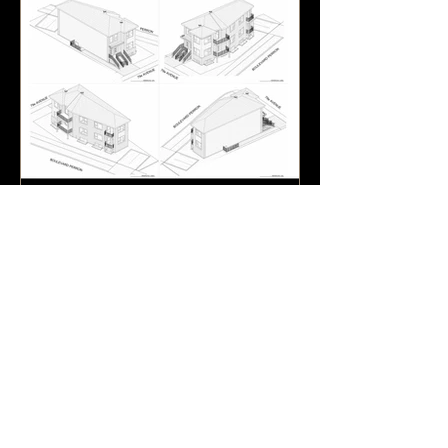
Permis d’occupation – projet commercial
restaurant.
Lieu du projet : Dollard-Des Ormeaux,
Montréal, Québec, Canada.